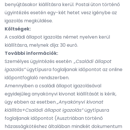
benyújtásakor kiállításra kerül. Postai úton történő
ügyintézés esetén egy-két hetet vesz igénybe az
igazolás megküldése.
Költségek:
A családi állapot igazolás német nyelven kerül
kiállításra, melynek díja: 30 euró.
További információk:
Személyes ügyintézés esetén
„Családi állapot
igazolás”
ügytípusra foglaljanak időpontot az online
időpontfoglaló rendszerben.
Amennyiben a családi állapot igazolásával
egyidejűleg anyakönyvi kivonat kiállítását is kérik,
úgy ebben az esetben
„Anyakönyvi kivonat
kiállítás+Családi állapot igazolás”
ügytípusra
foglaljanak időpontot (Ausztriában történő
házasságkötéshez általában mindkét dokumentum