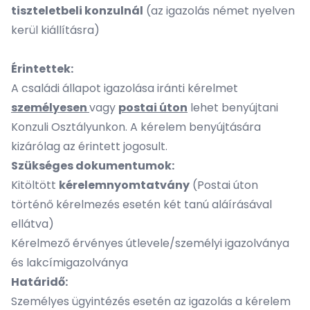
tiszteletbeli konzulnál
(az igazolás német nyelven
kerül kiállításra)
Érintettek:
A családi állapot igazolása iránti kérelmet
személyesen
vagy
postai úton
lehet benyújtani
Konzuli Osztályunkon. A kérelem benyújtására
kizárólag az érintett jogosult.
Szükséges dokumentumok:
Kitöltött
kérelemnyomtatvány
(Postai úton
történő kérelmezés esetén két tanú aláírásával
ellátva)
Kérelmező érvényes útlevele/személyi igazolványa
és lakcímigazolványa
Határidő:
Személyes ügyintézés esetén az igazolás a kérelem