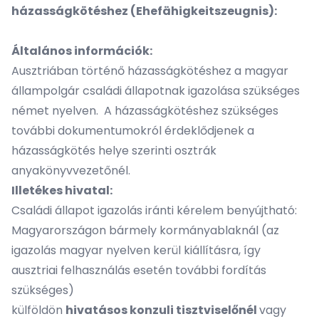
házasságkötéshez (Ehefähigkeitszeugnis):
Általános információk:
Ausztriában történő házasságkötéshez a magyar
állampolgár családi állapotnak igazolása szükséges
német nyelven. A házasságkötéshez szükséges
további dokumentumokról érdeklődjenek a
házasságkötés helye szerinti osztrák
anyakönyvvezetőnél.
Illetékes hivatal:
Családi állapot igazolás iránti kérelem benyújtható:
Magyarországon bármely kormányablaknál (az
igazolás magyar nyelven kerül kiállításra, így
ausztriai felhasználás esetén további fordítás
szükséges)
külföldön
hivatásos konzuli tisztviselőnél
vagy