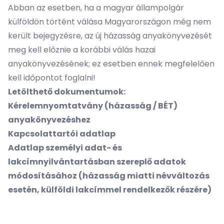
Abban az esetben, ha a magyar állampolgár
külföldön történt válása Magyarországon még nem
került bejegyzésre, az új házasság anyakönyvezését
meg kell előznie a korábbi válás hazai
anyakönyvezésének; ez esetben ennek megfelelően
kell időpontot foglalni!
Letölthető dokumentumok:
Kérelemnyomtatvány (
házasság
/
BÉT
)
anyakönyvezéshez
Kapcsolattartói adatlap
Adatlap személyi adat- és
lakcímnyilvántartásban szereplő adatok
módosításához (házasság miatti névváltozás
esetén, külföldi lakcímmel rendelkezők részére)