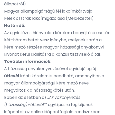
állapotról)
Magyar állampolgárságú fél lakcímkártyája
Felek osztrák lakcímigazolása (Meldezettel)
Határidő:
Az ügyintézés hiánytalan kérelem benyújtása esetén
két-három hetet vesz igénybe, melynek során a
kérelmező részére magyar házassági anyakönyvi
kivonat kerül kiállításra a konzuli tisztviselő által.
További információk:
A házasság anyakönyvezésével egyidejűleg új
útlevél
iránti kérelem is beadható, amennyiben a
magyar állampolgárságú kérelmező neve
megváltozik a házasságkötés után.
Ebben az esetben az
„Anyakönyvezés
(házasság)+útlevél”
” ügytípusra foglaljanak
időpontot az online időpontfoglaló rendszerben.