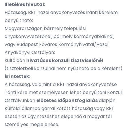
Illetékes hivatal:
Házasság, BÉT hazai anyakönyvezés iránti kérelem
benyújtható:
Magyarországon bármely települési
anyakönyvvezetőnél, bármely kormányablaknál,
vagy Budapest Főváros Kormányhivatal/Hazai
Anyakönyvi Osztályán;
külföldön
hivatásos konzuli tisztviselőnél
(tiszteletbeli konzulnál nem nyújtható be a kérelem)
Érintettek:
A házasság, valamint a BÉT hazai anyakönyvezése
iránti kérelmet személyesen lehet benyújtani Konzuli
Osztályunkon
előzetes időpontfoglalás
alapján.
Külföldi állampolgárral kötött házasság vagy BÉT
esetén az ügyintézéshez elegendő a magyar fél
személyes megjelenése.