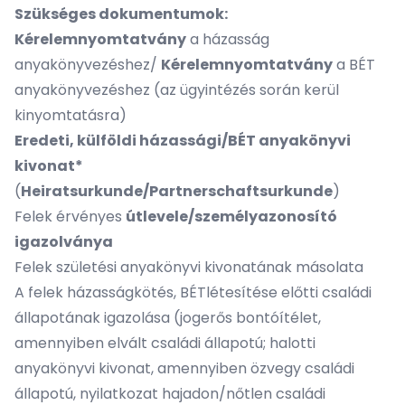
Szükséges dokumentumok:
Kérelemnyomtatvány
a házasság
anyakönyvezéshez/
Kérelemnyomtatvány
a BÉT
anyakönyvezéshez (az ügyintézés során kerül
kinyomtatásra)
Eredeti, külföldi házassági/BÉT anyakönyvi
kivonat*
(
Heiratsurkunde/Partnerschaftsurkunde
)
Felek érvényes
útlevele/személyazonosító
igazolványa
Felek születési anyakönyvi kivonatának másolata
A felek házasságkötés, BÉTlétesítése előtti családi
állapotának igazolása (jogerős bontóítélet,
amennyiben elvált családi állapotú; halotti
anyakönyvi kivonat, amennyiben özvegy családi
állapotú, nyilatkozat hajadon/nőtlen családi