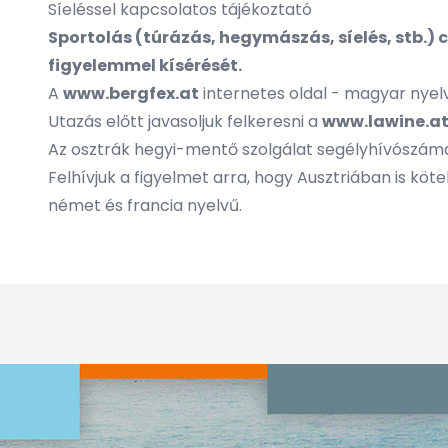
Síeléssel kapcsolatos tájékoztató
Sportolás (túrázás, hegymászás, síelés, stb.)
figyelemmel kísérését.
A
www.bergfex.at
internetes oldal - magyar nyelve
Utazás előtt javasoljuk felkeresni a
www.lawine.a
Az osztrák hegyi-mentő szolgálat segélyhívószáma
Felhívjuk a figyelmet arra, hogy Ausztriában is köt
német és francia nyelvű.