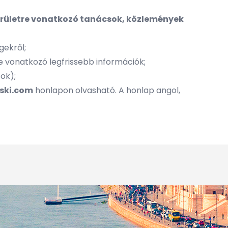
 területre vonatkozó tanácsok, közlemények
gekről;
e vonatkozó legfrissebb információk;
sok);
ski.com
honlapon olvasható. A honlap angol,