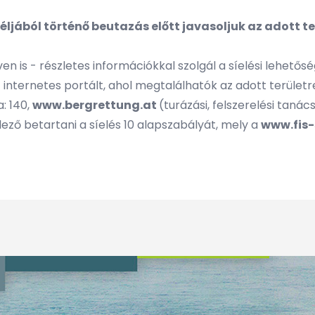
 céljából történő beutazás előtt javasoljuk az adott
n is - részletes információkkal szolgál a síelési lehetősé
t
internetes portált, ahol megtalálhatók az adott területr
: 140,
www.bergrettung.at
(turázási, felszerelési tanác
elező betartani a síelés 10 alapszabályát, mely a
www.fis-