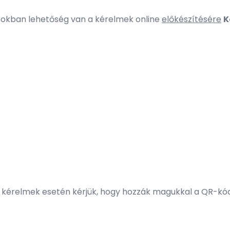
usokban lehetőség van a kérelmek online
előkészítésére
K
tt kérelmek esetén kérjük, hogy hozzák magukkal a QR-kód