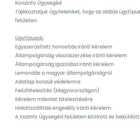
Konzinfo Ügysegéd
Tájékoztatjuk Ügyfeleinket, hogy az alábbi ügytíp
felületen.
Ügytípusok:
Egyszerűsített honosítás iránti kérelem
Állampolgárság visszaszerzése iránti kérelem
Állampolgárság igazolása iránti kérelem
Lemondás a magyar állampolgárságról
Adatlap konzuli védelemre
Felülhitelesítés (Magyarországon)
Kérelem másolat hitelesítésére
Halottszállítási engedély iránti kérelem
A Kozinfo Ügysegéd felületen kitöltött és beküldö