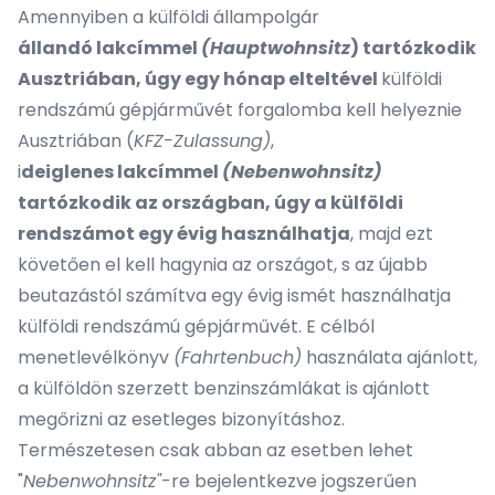
Amennyiben a külföldi állampolgár
állandó lakcímmel
(Hauptwohnsitz
) tartózkodik
Ausztriában, úgy egy hónap elteltével
külföldi
rendszámú gépjárművét forgalomba kell helyeznie
Ausztriában (
KFZ-Zulassung)
,
i
deiglenes lakcímmel
(Nebenwohnsitz)
tartózkodik az országban, úgy a külföldi
rendszámot egy évig használhatja
, majd ezt
követően el kell hagynia az országot, s az újabb
beutazástól számítva egy évig ismét használhatja
külföldi rendszámú gépjárművét. E célból
menetlevélkönyv
(Fahrtenbuch)
használata ajánlott,
a külföldön szerzett benzinszámlákat is ajánlott
megőrizni az esetleges bizonyításhoz.
Természetesen csak abban az esetben lehet
"
Nebenwohnsitz"
-re bejelentkezve jogszerűen