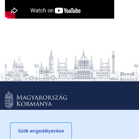
Sütik engedélyezése
© 2026 Külügyminisztérium