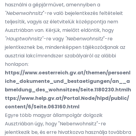
használni a gépjárművet, amennyiben a
"Nebenwohnsitz
"-re való bejelentkezés feltételeit
teljesítik, vagyis az életvitelük középpontja nem
Ausztriában van. Kérjük, mielőtt eldöntik, hogy
"Hauptwohnsitz"-
re vagy
"Nebenwohnsitz
"-re
jelentkeznek be, mindenképpen tájékozódjanak az
ausztriai lakcímrendszer szabályairól az alábbi
honlapon:
https://www.oesterreich.gv.at/themen/persoenl
iche_dokumente_und_bestaetigungen/an__a
bmeldung_des_wohnsitzes/Seite.1180230.htmlh
ttps://www.help.gv.at/Portal.Node/hlpd/public/
content/6/Seite.063160.html
Egyre több magyar állampolgár dolgozik
Ausztriában úgy, hogy "Nebenwohnsitz"-re
jelentkezik be, és erre hivatkozva használja továbbra