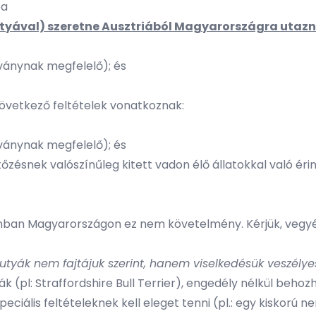
ba
 kutyával) szeretne Ausztriából Magyarországra utazn
ványnak megfelelő); és
övetkező feltételek vonatkoznak:
ványnak megfelelő); és
tőzésnek valószínűleg kitett vadon élő állatokkal való éri
 azonban Magyarországon ez nem követelmény. Kérjük, veg
utyák nem fajtájuk szerint, hanem viselkedésük veszélye
ák (pl: Straffordshire Bull Terrier), engedély nélkül beh
ciális feltételeknek kell eleget tenni (pl.: egy kiskorú n