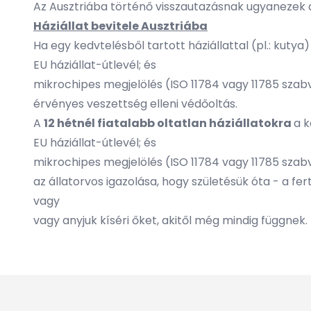
Az Ausztriába történő visszautazásnak ugyanezek a 
Háziállat bevitele Ausztriába
Ha egy kedvtelésből tartott háziállattal (pl.: kuty
EU háziállat-útlevél; és
mikrochipes megjelölés (ISO 11784 vagy 11785 szab
érvényes veszettség elleni védőoltás.
A
12 hétnél fiatalabb oltatlan háziállatokra
a k
EU háziállat-útlevél; és
mikrochipes megjelölés (ISO 11784 vagy 11785 szab
az állatorvos igazolása, hogy születésük óta - a fer
vagy
vagy anyjuk kíséri őket, akitől még mindig függnek.