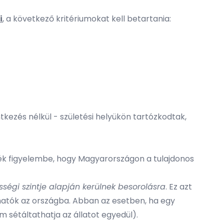
i
, a következő kritériumokat kell betartania:
ntkezés nélkül - születési helyükön tartózkodtak,
yék figyelembe, hogy Magyarországon a tulajdonos
sségi szintje alapján kerülnek besorolásra
. Ez azt
ozhatók az országba. Abban az esetben, ha egy
em sétáltathatja az állatot egyedül).