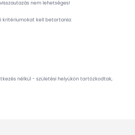
a visszautazás nem lehetséges!
 kritériumokat kell betartania:
ntkezés nélkül - születési helyükön tartózkodtak,