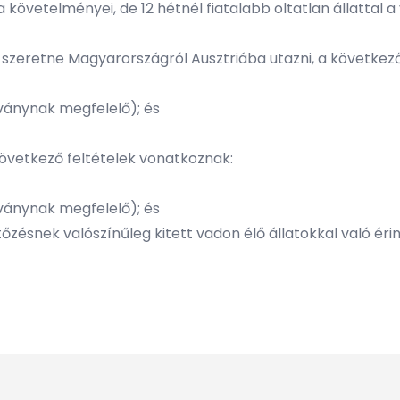
követelményei, de 12 hétnél fiatalabb oltatlan állattal 
a) szeretne Magyarországról Ausztriába utazni, a következő
ványnak megfelelő); és
övetkező feltételek vonatkoznak:
ványnak megfelelő); és
tőzésnek valószínűleg kitett vadon élő állatokkal való éri