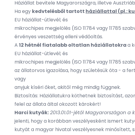
Háziállat bevitele Magyarországra, illetve Ausztriá
Ha egy
kedvtelésből tartott
háziállattal (pl.:
EU háziállat-útlevél; és
mikrochipes megjelölés (ISO 11784 vagy 11785 szab
érvényes veszettség elleni védőoltás.
A
12 hétnél fiatalabb oltatlan háziállatokra
a k
EU háziállat-útlevél; és
mikrochipes megjelölés (ISO 11784 vagy 11785 szab
az állatorvos igazolása, hogy születésük óta - a fer
vagy
anyjuk kíséri őket, akitől még mindig függnek.
Biztosítás: Háziállatukra köthetnek biztosítást,
felel az állata által okozott károkért!
Harci kutyák:
2013.01.01-jétől Magyarországon a k
jelenti, hogy a korábban veszélyesként ismert kuty
kutyát a magyar hivatal veszélyesnek minősített, spe