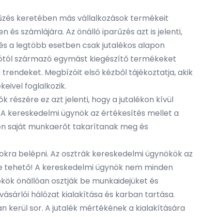
arűzés keretében más vállalkozások termékeit
és számlájára. Az önálló iparűzés azt is jelenti,
 és a legtöbb esetben csak jutalékos alapon
ítótól származó egymást kiegészítő termékeket
trendeket. Megbízóit első kézből tájékoztatja, akik
eivel foglalkozik.
 részére ez azt jelenti, hogy a jutalékon kívül
 A kereskedelmi ügynök az értékesítés mellet a
űen saját munkaerőt takarítanak meg és
acokra belépni. Az osztrák kereskedelmi ügynökök az
re tehető! A kereskedelmi ügynök nem minden
kök önállóan osztják be munkaidejüket és
vásárlói hálózat kialakítása és karban tartása.
n kerül sor. A jutalék mértékének a kialakítására