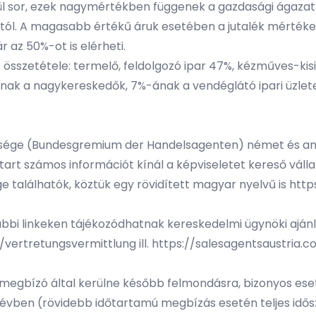
sor, ezek nagymértékben függenek a gazdasági ágazattól 
jától. A magasabb értékű áruk esetében a jutalék mérté
 az 50%-ot is elérheti.
összetétele: termelő, feldolgozó ipar 47%, kézműves-ki
nak a nagykereskedők, 7%-ának a vendéglátó ipari üzlete
tsége (Bundesgremium der Handelsagenten) német és an
t számos információt kínál a képviseletet kereső váll
találhatók, köztük egy rövidített magyar nyelvű is htt
ábbi linkeken tájékozódhatnak kereskedelmi ügynöki ajánl
ertretungsvermittlung ill. https://salesagentsaustria.
 a megbízó által kerülne később felmondásra, bizonyos es
 évben (rövidebb időtartamú megbízás esetén teljes idősz