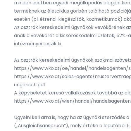
minden esetben egyedi megállapodás alapján kerül 
terméknek az életciklus görbén található pozíció
esetén (pl. étrend-kiegészítők, kozmetikumok) akár
Az osztrák kereskedelmi ügynökök vevőkörének az 
ának a vevőkörét a kiskereskedelmi üzletek, 52%-á
intézményei teszik ki.
Az osztrák kereskedelmi ügynökök szakmai szöve
https://www.wko.at/oe/handel/handelsagenten/star
https://www.wko.at/sales-agents/mustervertraege 
ungarisch.pdf
A képviseletet kereső vállalkozások továbbá az al
https://www.wko.at/wien/handel/handelsagenten/v
Ügyelni kell arra is, hogy ha az ügynöki szerződés
(„Ausgleichsanspruch”), mely értéke a legutóbbi 5