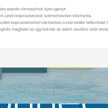
ása esetén támaszthat ilyen igényt:
évő üzleti kapcsolatokat számottevően bővítette,
 üzleti kapcsolatokból várhatóan a szerződés felbontást 
gítés megfelel az ügynöknek az adott vevőkör után elvá