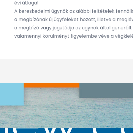
évi átlaga!
A kereskedelmi ügynök az alábbi feltételek fennáll
a megbízónak új ügyfeleket hozott, illetve a megl
a megbízó vagy jogutódja az ügynök által generált
valamennyi körülményt figyelembe véve a végkielé