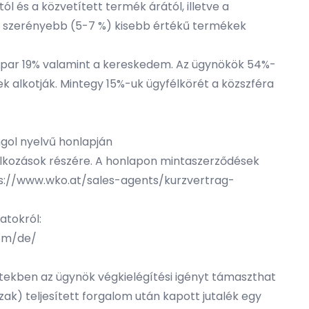
és a közvetített termék árától, illetve a
ke szerényebb (5-7 %) kisebb értékű termékek
sipar 19% valamint a kereskedem. Az ügynökök 54%-
k alkotják. Mintegy 15%-uk ügyfélkörét a közszféra
gol nyelvű honlapján
alkozások részére. A honlapon mintaszerződések
ps://www.wko.at/sales-agents/kurzvertrag-
atokról:
com/de/
etekben az ügynök végkielégítési igényt támaszthat
ak) teljesített forgalom után kapott jutalék egy