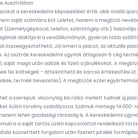
e Ausztriában
zokat a kereskedelmi képviselőket értik, akik önálló ip
 nem saját számlára köt üzletet, hanem a megbízó nevében 
it (személygépkocsi, telefon, számítógép stb.) használja
agának alakítja ki a vevőállományát, gyakran több száll
sszeegyeztethető. Jól ismeri a piacot, az aktuális piaci 
e. Az osztrák kereskedelmi ügynök átlagosan 6 cég termék
 saját maga után adózik és fizeti a járulékokat. A megbízók
 fel költségek – áttekinthető és karcsú értékesítési út.
igyelése, termék bevezetés). A megbízók ezzel egyértelm
t a szerepük: viszonylag kis rizikó mellett tudnak új pi
ket külön törvény szabályozza. Számuk mintegy 14.000-
hanem lehet gazdasági társaság is. A kereskedelmi ügynö
mukra a saját tartós üzleti kapcsolattal rendelkező törzs
tala közvetített forgalom után fizetett jutalék formájába