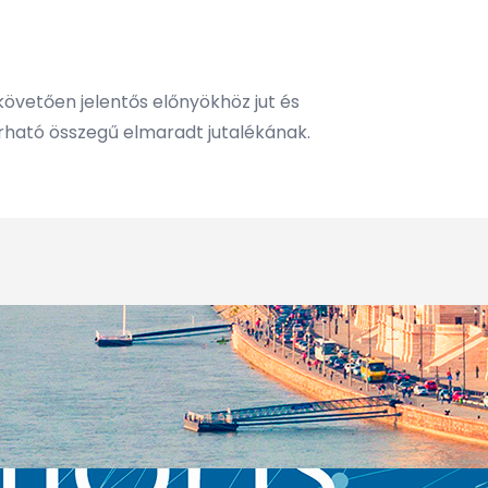
követően jelentős előnyökhöz jut és
rható összegű elmaradt jutalékának.